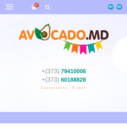
0
RU
RO
+(373)
79410006
+(373)
60188828
Contactati-ne / E-mail