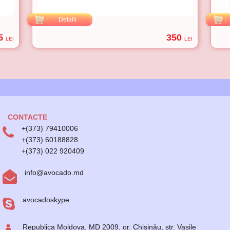
Detalii
5
350
LEI
LEI
CONTACTE
+(373) 79410006
+(373) 60188828
+(373) 022 920409
info@avocado.md
avocadoskype
Republica Moldova, MD 2009, or. Chișinău, str. Vasile