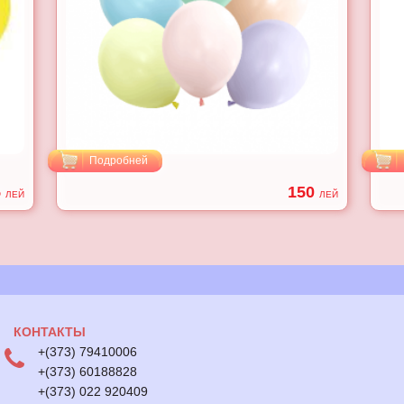
Подробней
5
150
ЛЕЙ
ЛЕЙ
КОНТАКТЫ
+(373) 79410006
+(373) 60188828
+(373) 022 920409