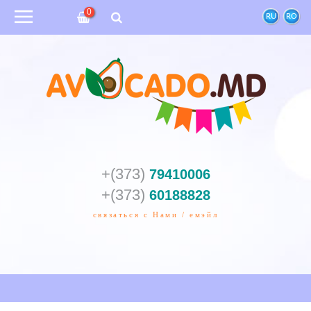
0
RU
RO
+(373)
79410006
+(373)
60188828
связаться с Нами / емэйл