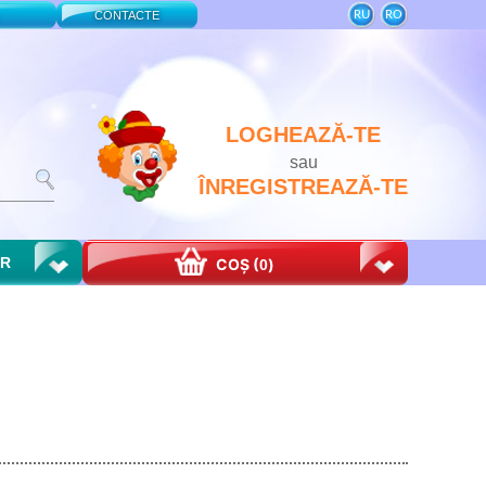
RU
RO
CONTACTE
LOGHEAZĂ-TE
sau
ÎNREGISTREAZĂ-TE
OR
COȘ (
)
0