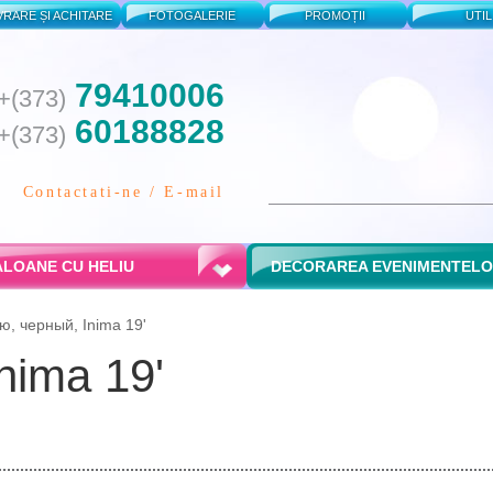
VRARE ȘI ACHITARE
FOTOGALERIE
PROMOȚII
UTIL
79410006
+(373)
60188828
+(373)
Contactati-ne / E-mail
LOANE CU HELIU
DECORAREA EVENIMENTEL
, черный, Inima 19'
nima 19'