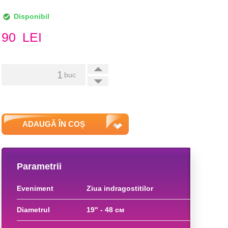
Disponibil
90
LEI
+
buc
-
ADAUGĂ ÎN COȘ
Parametrii
eveniment
ziua indragostitilor
diametrul
19" - 48 см