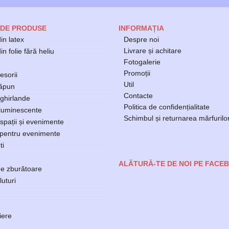
 DE PRODUSE
INFORMAȚIA
in latex
Despre noi
Livrare și achitare
n folie fără heliu
Fotogalerie
Promoții
esorii
Util
săpun
Contacte
ghirlande
Politica de confidențialitate
luminescente
Schimbul și returnarea mărfurilo
spații și evenimente
 pentru evenimente
ti
ALĂTURĂ-TE DE NOI PE FACE
e zburătoare
luturi
ere