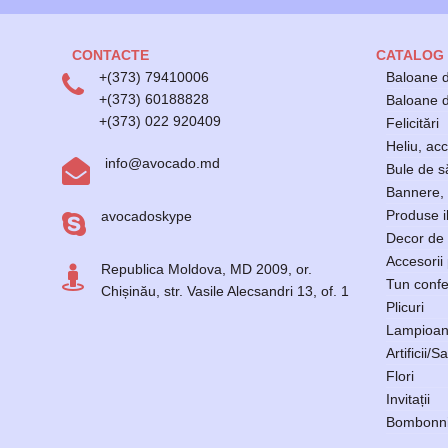
CONTACTE
CATALOG
+(373) 79410006
Baloane d
+(373) 60188828
Baloane di
+(373) 022 920409
Felicitări
Heliu, acc
info@avocado.md
Bule de 
Bannere, 
Produse i
avocadoskype
Decor de 
Accesorii
Republica Moldova, MD 2009, or.
Tun confe
Chișinău, str. Vasile Alecsandri 13, of. 1
Plicuri
Lampioan
Artificii/Sa
Flori
Invitații
Bombonni