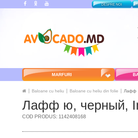
DESPRE NOI
LI
MARFURI
BA
Baloane cu heliu
Baloane cu heliu din folie
Лафф ю
Лафф ю, черный, I
COD PRODUS: 1142408168