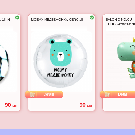
 18 IN
МОЕМУ МЕДВЕЖОНКУ, CERC 18'
BALON DINO/CU
HELIU/74*90CM/DI
Detalii
Detalii
90
90
LEI
LEI