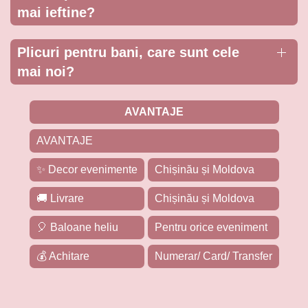
mai ieftine?
Plicuri pentru bani, care sunt cele
mai noi?
AVANTAJE
AVANTAJE
✨ Decor evenimente
Chișinău și Moldova
🚚 Livrare
Chișinău și Moldova
🎈 Baloane heliu
Pentru orice eveniment
💰 Achitare
Numerar/ Card/ Transfer