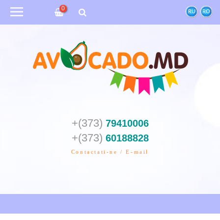
0
RU
RO
+(373)
79410006
+(373)
60188828
Contactati-ne / E-mail