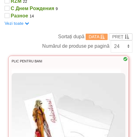
RZM
22
С Днем Рождения
9
Разное
14
Vezi toate
Sortați după
DATA
PREȚ
Numărul de produse pe pagină
PLIC PENTRU BANI