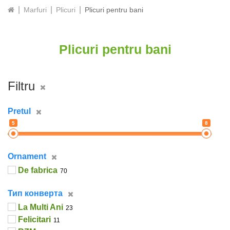
Marfuri
Plicuri
Plicuri pentru bani
Plicuri pentru bani
Filtru
Pretul
5
8
ornament
De fabrica
70
тип конверта
La Multi Ani
23
Felicitari
11