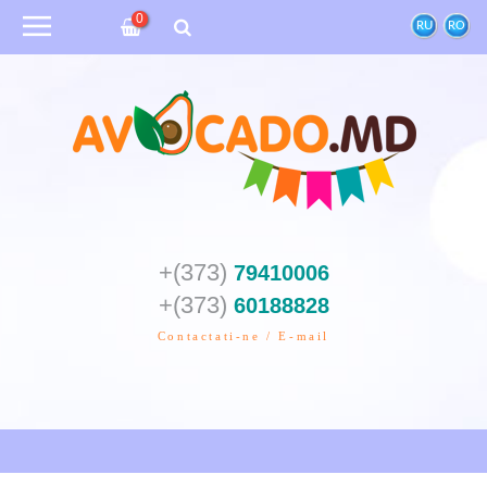
0
RU
RO
+(373)
79410006
+(373)
60188828
Contactati-ne / E-mail