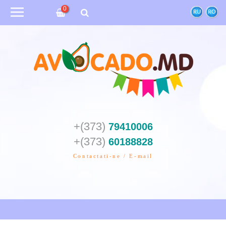
0
RU
RO
+(373)
79410006
+(373)
60188828
Contactati-ne / E-mail