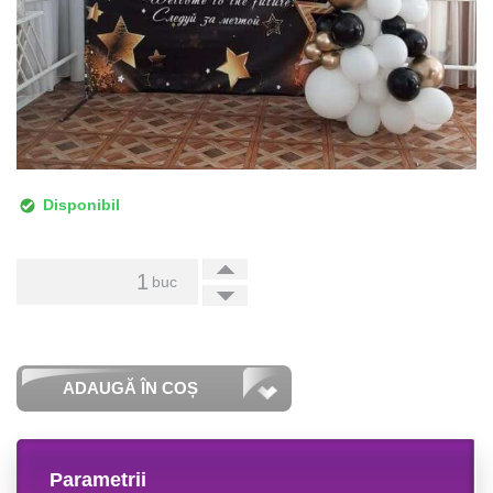
Disponibil
+
buc
-
ADAUGĂ ÎN COȘ
Parametrii