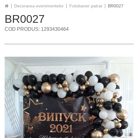
Decorarea evenimentelor
Fotobaner patrat
BR0027
BR0027
COD PRODUS: 1293430464