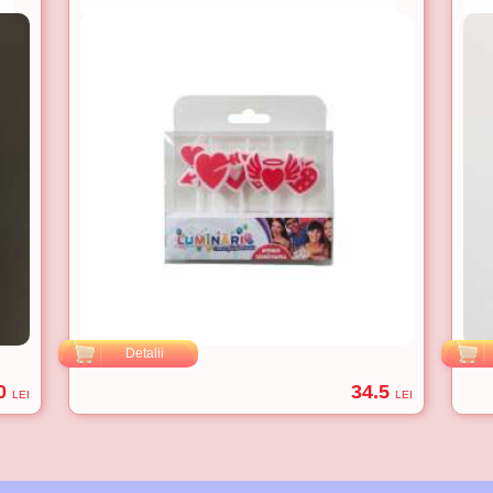
Detalii
0
34.5
LEI
LEI