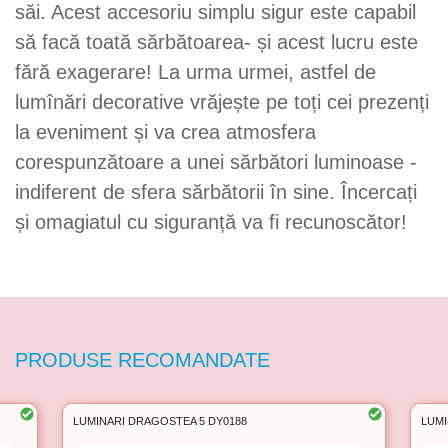
săi. Acest accesoriu simplu sigur este capabil
să facă toată sărbătoarea- și acest lucru este
fără exagerare! La urma urmei, astfel de
lumînări decorative vrăjește pe toți cei prezenți
la eveniment și va crea atmosfera
corespunzătoare a unei sărbători luminoase -
indiferent de sfera sărbătorii în sine. Încercați
și omagiatul cu siguranță va fi recunoscător!
PRODUSE RECOMANDATE
LUMINARI DRAGOSTEA 5 DY0188
LUMI