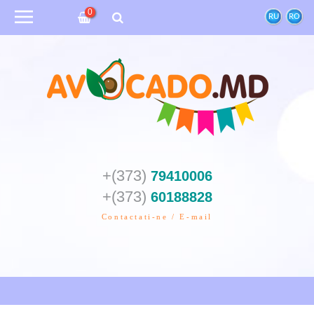
0
RU
RO
+(373)
79410006
+(373)
60188828
Contactati-ne / E-mail