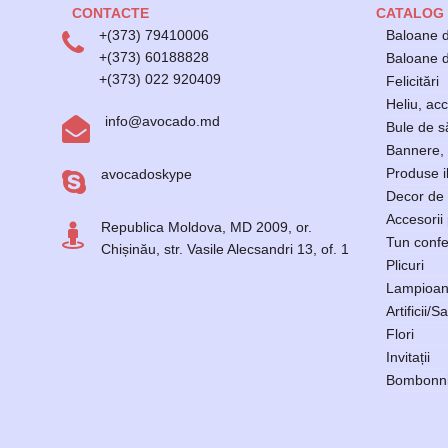
CONTACTE
CATALOG
+(373) 79410006
Baloane d
+(373) 60188828
Baloane di
+(373) 022 920409
Felicitări
Heliu, acc
info@avocado.md
Bule de 
Bannere, 
Produse i
avocadoskype
Decor de 
Accesorii
Republica Moldova, MD 2009, or.
Tun confe
Chișinău, str. Vasile Alecsandri 13, of. 1
Plicuri
Lampioan
Artificii/Sa
Flori
Invitații
Bombonni