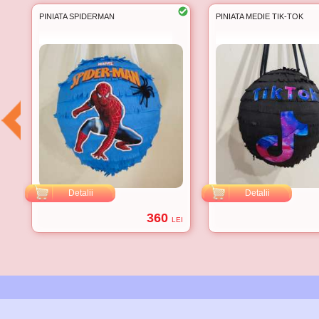
PINIATA SPIDERMAN
PINIATA MEDIE TIK-TOK
Detalii
Detalii
360
EI
LEI