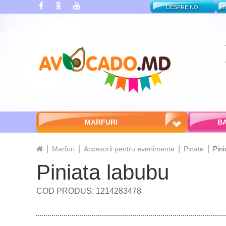
DESPRE NOI
LI
MARFURI
BA
Marfuri
Accesorii pentru evenimente
Pinate
Pini
Piniata labubu
COD PRODUS: 1214283478