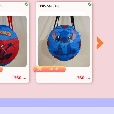
AN
PINIATA STITCH
PINIATA 6
Detalii
D
360
360
LEI
LEI