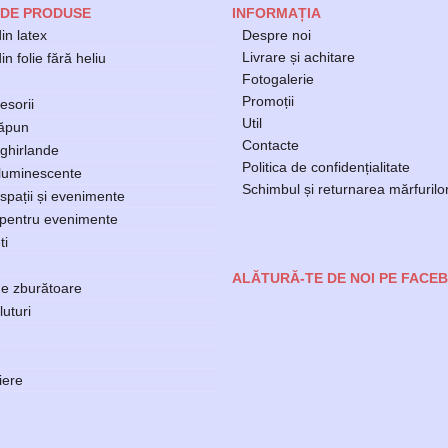
 DE PRODUSE
INFORMAȚIA
in latex
Despre noi
Livrare și achitare
n folie fără heliu
Fotogalerie
Promoții
esorii
Util
săpun
Contacte
ghirlande
Politica de confidențialitate
luminescente
Schimbul și returnarea mărfurilo
spații și evenimente
 pentru evenimente
ti
ALĂTURĂ-TE DE NOI PE FACE
e zburătoare
luturi
ere