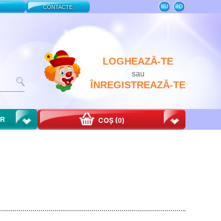
RU
RO
CONTACTE
LOGHEAZĂ-TE
sau
ÎNREGISTREAZĂ-TE
OR
COȘ (
)
0