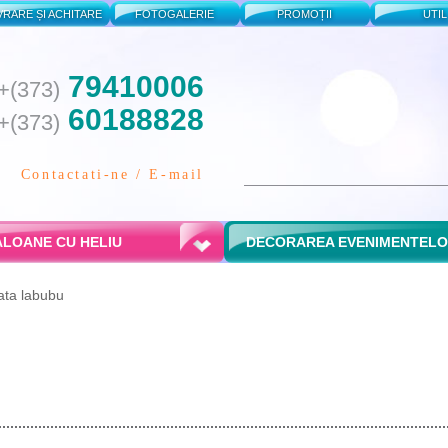
VRARE ȘI ACHITARE
FOTOGALERIE
PROMOȚII
UTIL
79410006
+(373)
60188828
+(373)
Contactati-ne / E-mail
LOANE CU HELIU
DECORAREA EVENIMENTEL
ata labubu