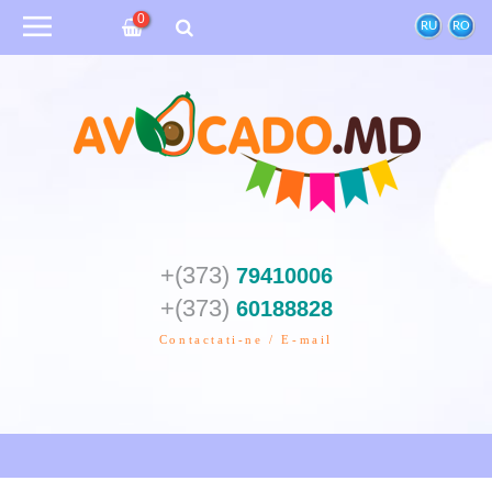
0
RU
RO
+(373)
79410006
+(373)
60188828
Contactati-ne / E-mail