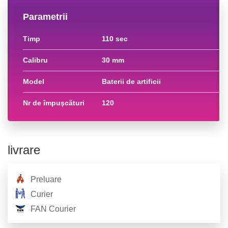
Parametrii
timp
110 sec
calibru
30 mm
model
baterii de artificii
nr de împuşcături
120
livrare
Preluare
Curier
FAN Courier