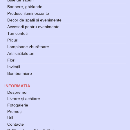
Bule de săpun
Bannere, ghirlande
Produse iluminescente
Decor de spații și evenimente
Accesorii pentru evenimente
Tun confeti
Plicuri
Lampioane zburătoare
Artificii/Saluturi
Flori
Invitații
Bombonniere
INFORMAȚIA
Despre noi
Livrare și achitare
Fotogalerie
Promoții
Util
Contacte