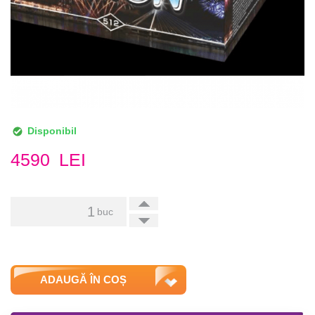
Disponibil
4590
LEI
+
buc
-
ADAUGĂ ÎN COȘ