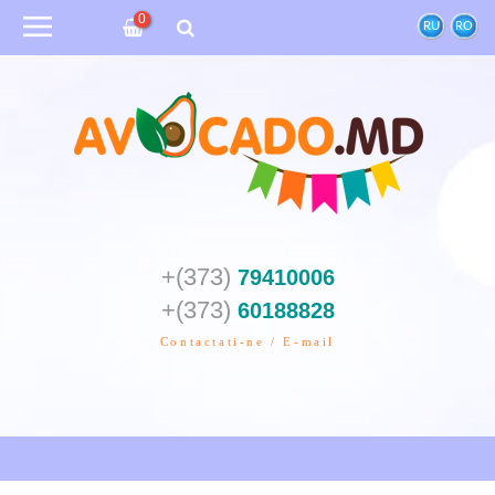
0
RU
RO
+(373)
79410006
+(373)
60188828
Contactati-ne / E-mail