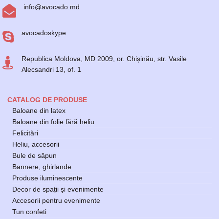
info@avocado.md
avocadoskype
Republica Moldova, MD 2009, or. Chișinău, str. Vasile
Alecsandri 13, of. 1
CATALOG DE PRODUSE
Baloane din latex
Baloane din folie fără heliu
Felicitări
Heliu, accesorii
Bule de săpun
Bannere, ghirlande
Produse iluminescente
Decor de spații și evenimente
Accesorii pentru evenimente
Tun confeti