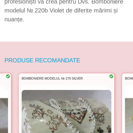
profesioniști va crea pentru Dvs. Bomboniere
modelul № 220b Violet de diferite mărimi și
nuanțe.
PRODUSE RECOMANDATE
BOMBONIERE MODELUL № 270 SILVER
BOM