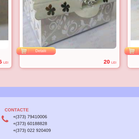
Detalii
6
20
LEI
LEI
CONTACTE
+(373) 79410006
+(373) 60188828
+(373) 022 920409