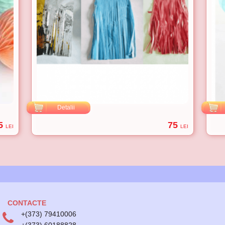
Detalii
5
75
LEI
LEI
CONTACTE
+(373) 79410006