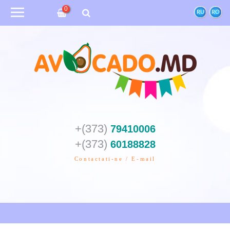
0
RU
RO
+(373)
79410006
+(373)
60188828
Contactati-ne / E-mail