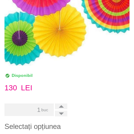
Disponibil
130
LEI
+
buc
-
Selectați opțiunea