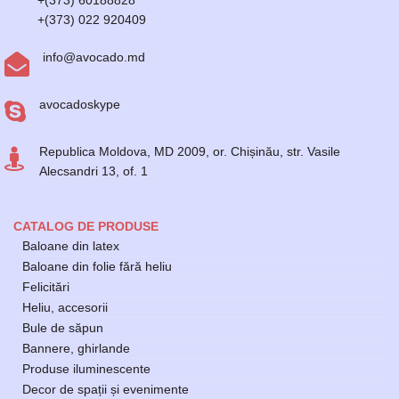
+(373) 60188828
+(373) 022 920409
info@avocado.md
avocadoskype
Republica Moldova, MD 2009, or. Chișinău, str. Vasile
Alecsandri 13, of. 1
CATALOG DE PRODUSE
Baloane din latex
Baloane din folie fără heliu
Felicitări
Heliu, accesorii
Bule de săpun
Bannere, ghirlande
Produse iluminescente
Decor de spații și evenimente