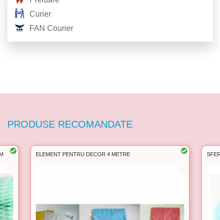
Curier
FAN Courier
PRODUSE RECOMANDATE
СM
ELEMENT PENTRU DECOR 4 METRE
SFER