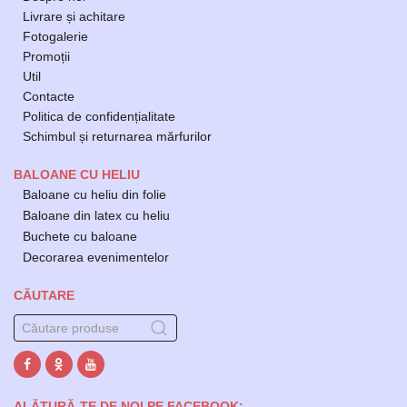
Livrare și achitare
Fotogalerie
Promoții
Util
Contacte
Politica de confidențialitate
Schimbul și returnarea mărfurilor
BALOANE CU HELIU
Baloane cu heliu din folie
Baloane din latex cu heliu
Buchete cu baloane
Decorarea evenimentelor
CĂUTARE
ALĂTURĂ-TE DE NOI PE FACEBOOK: