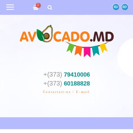
0
RU
RO
+(373)
79410006
+(373)
60188828
Contactati-ne / E-mail