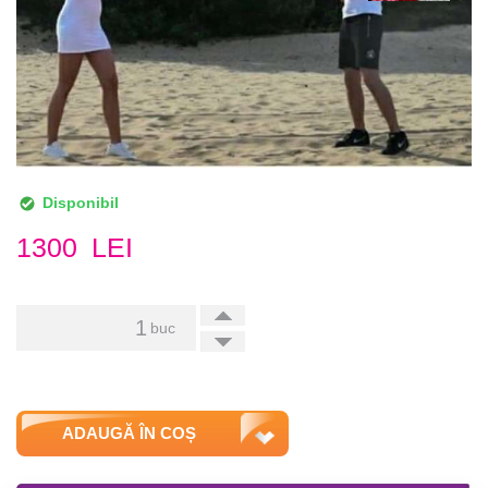
Disponibil
1300
LEI
+
buc
-
ADAUGĂ ÎN COȘ