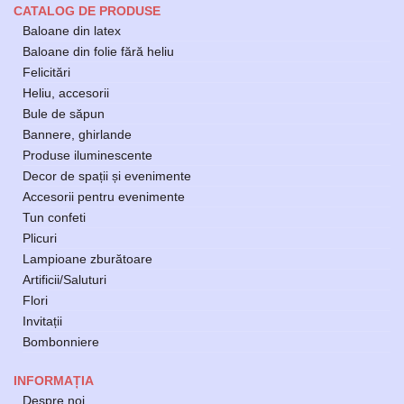
CATALOG DE PRODUSE
Baloane din latex
Baloane din folie fără heliu
Felicitări
Heliu, accesorii
Bule de săpun
Bannere, ghirlande
Produse iluminescente
Decor de spații și evenimente
Accesorii pentru evenimente
Tun confeti
Plicuri
Lampioane zburătoare
Artificii/Saluturi
Flori
Invitații
Bombonniere
INFORMAȚIA
Despre noi