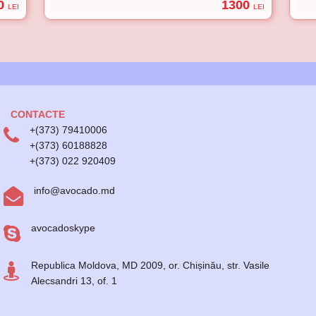
0
1300
LEI
LEI
CONTACTE
+(373) 79410006
+(373) 60188828
+(373) 022 920409
info@avocado.md
avocadoskype
Republica Moldova, MD 2009, or. Chișinău, str. Vasile
Alecsandri 13, of. 1