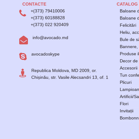
CONTACTE
CATALOG
+(373) 79410006
Baloane d
+(373) 60188828
Baloane di
+(373) 022 920409
Felicitări
Heliu, acc
info@avocado.md
Bule de 
Bannere, 
Produse i
avocadoskype
Decor de 
Accesorii
Republica Moldova, MD 2009, or.
Tun confe
Chișinău, str. Vasile Alecsandri 13, of. 1
Plicuri
Lampioan
Artificii/Sa
Flori
Invitații
Bombonni