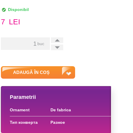
Disponibil
7
LEI
+
buc
-
ADAUGĂ ÎN COȘ
Parametrii
ornament
de fabrica
тип конверта
разное