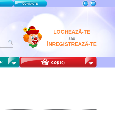
RU
RO
CONTACTE
LOGHEAZĂ-TE
sau
ÎNREGISTREAZĂ-TE
OR
COȘ (
)
0