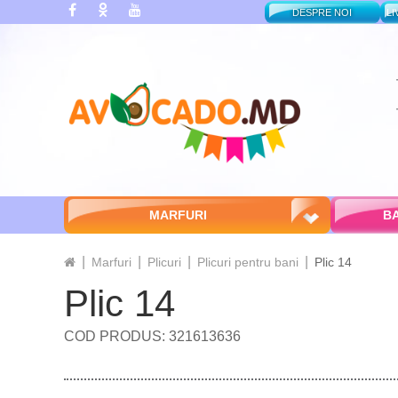
DESPRE NOI
LI
MARFURI
BA
Marfuri
Plicuri
Plicuri pentru bani
Plic 14
Plic 14
COD PRODUS: 321613636