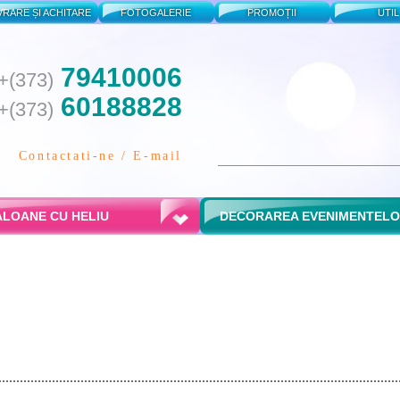
VRARE ȘI ACHITARE
FOTOGALERIE
PROMOȚII
UTIL
79410006
+(373)
60188828
+(373)
Contactati-ne / E-mail
LOANE CU HELIU
DECORAREA EVENIMENTEL