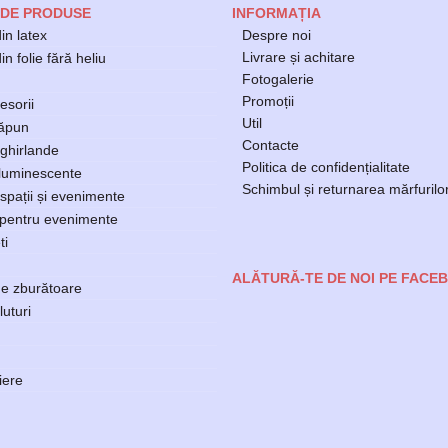
 DE PRODUSE
INFORMAȚIA
in latex
Despre noi
Livrare și achitare
n folie fără heliu
Fotogalerie
Promoții
esorii
Util
săpun
Contacte
ghirlande
Politica de confidențialitate
luminescente
Schimbul și returnarea mărfurilo
spații și evenimente
 pentru evenimente
ti
ALĂTURĂ-TE DE NOI PE FACE
e zburătoare
luturi
ere