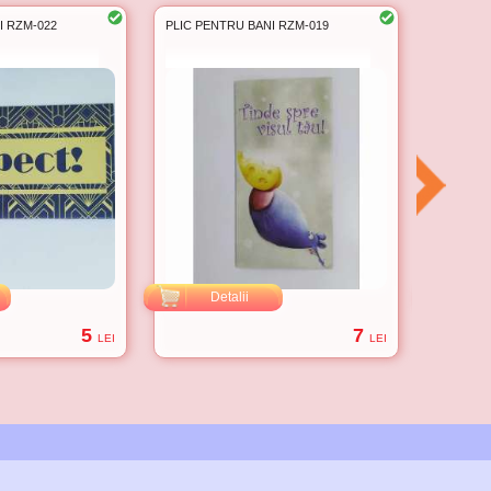
I RZM-022
PLIC PENTRU BANI RZM-019
PLIC PE
Detalii
D
5
7
LEI
LEI