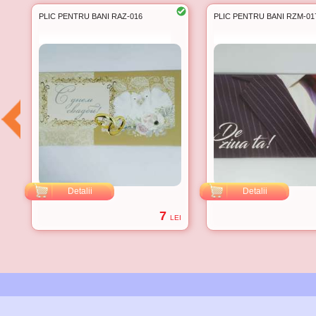
PLIC PENTRU BANI RAZ-016
PLIC PENTRU BANI RZM-01
Detalii
Detalii
7
EI
LEI