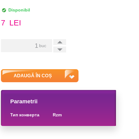
Disponibil
7
LEI
+
buc
-
ADAUGĂ ÎN COȘ
Parametrii
тип конверта
rzm