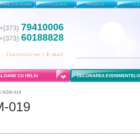
VRARE ȘI ACHITARE
FOTOGALERIE
PROMOȚII
UTIL
79410006
+(373)
60188828
+(373)
Contactati-ne / E-mail
LOANE CU HELIU
DECORAREA EVENIMENTEL
ani RZM-019
M-019