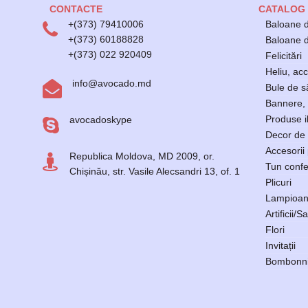
CONTACTE
CATALOG
+(373) 79410006
Baloane d
+(373) 60188828
Baloane di
+(373) 022 920409
Felicitări
Heliu, acc
info@avocado.md
Bule de 
Bannere, 
Produse i
avocadoskype
Decor de 
Accesorii
Republica Moldova, MD 2009, or.
Tun confe
Chișinău, str. Vasile Alecsandri 13, of. 1
Plicuri
Lampioan
Artificii/Sa
Flori
Invitații
Bombonni