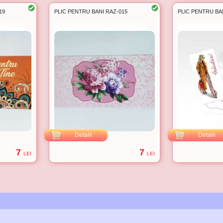
9
PLIC PENTRU BANI RAZ-015
PLIC PENTRU BAN
Detalii
Detalii
7
7
LEI
LEI