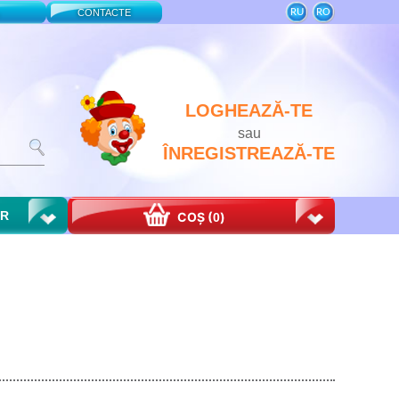
RU
RO
CONTACTE
LOGHEAZĂ-TE
sau
ÎNREGISTREAZĂ-TE
OR
COȘ (
)
0