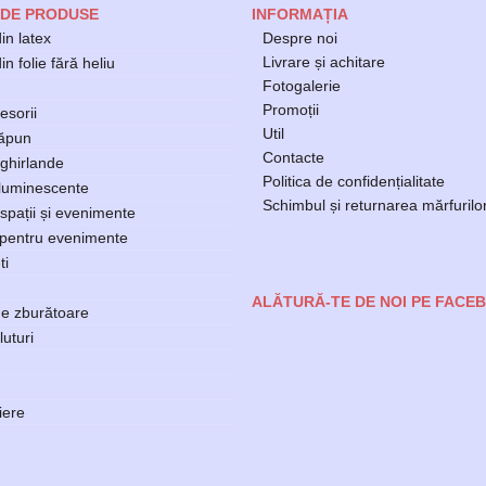
 DE PRODUSE
INFORMAȚIA
in latex
Despre noi
Livrare și achitare
n folie fără heliu
Fotogalerie
Promoții
esorii
Util
săpun
Contacte
ghirlande
Politica de confidențialitate
luminescente
Schimbul și returnarea mărfurilo
spații și evenimente
 pentru evenimente
ti
ALĂTURĂ-TE DE NOI PE FACE
e zburătoare
luturi
ere