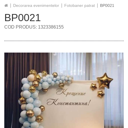
Decorarea evenimentelor
Fotobaner patrat
BP0021
BP0021
COD PRODUS: 1323386155