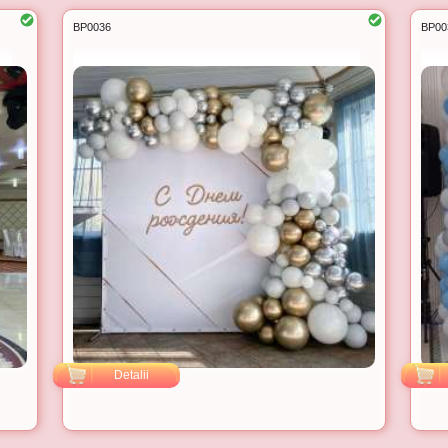
BP0036
BP00
Detalii