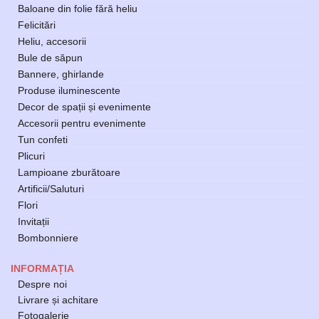
Baloane din folie fără heliu
Felicitări
Heliu, accesorii
Bule de săpun
Bannere, ghirlande
Produse iluminescente
Decor de spații și evenimente
Accesorii pentru evenimente
Tun confeti
Plicuri
Lampioane zburătoare
Artificii/Saluturi
Flori
Invitații
Bombonniere
INFORMAȚIA
Despre noi
Livrare și achitare
Fotogalerie