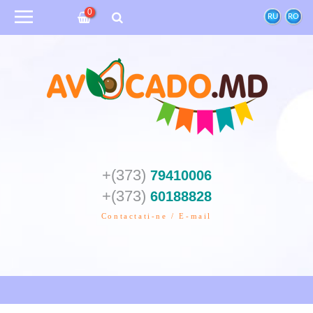
0
RU
RO
+(373)
79410006
+(373)
60188828
Contactati-ne / E-mail