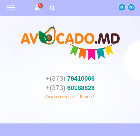
0
RU
RO
+(373)
79410006
+(373)
60188828
Contactati-ne / E-mail