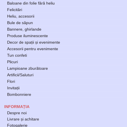
Baloane din folie fără heliu
Felicitări
Heliu, accesorii
Bule de săpun
Bannere, ghirlande
Produse iluminescente
Decor de spații și evenimente
Accesorii pentru evenimente
Tun confeti
Plicuri
Lampioane zburătoare
Artificii/Saluturi
Flori
Invitații
Bombonniere
INFORMAȚIA
Despre noi
Livrare și achitare
Fotogalerie