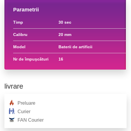
Parametrii
timp
30 sec
calibru
20 mm
model
baterii de artificii
nr de împuşcături
16
livrare
Preluare
Curier
FAN Courier