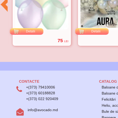
Detalii
Detalii
75
EI
LEI
CONTACTE
CATALOG
+(373) 79410006
Baloane d
+(373) 60188828
Baloane di
+(373) 022 920409
Felicitări
Heliu, acc
info@avocado.md
Bule de 
Bannere, 