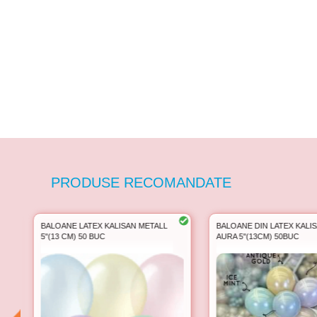
PRODUSE RECOMANDATE
BALOANE LATEX KALISAN METALL
BALOANE DIN LATEX KALIS
5''(13 CM) 50 BUC
AURA 5''(13CM) 50BUC