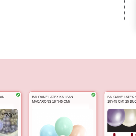
AN
BALOANE LATEX KALISAN
BALOANE LATEX 
MACARONS 18 "(45 CM)
18"(45 CM) 25 BUC