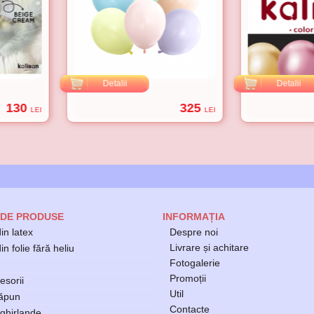
Detalii
Detalii
130
325
LEI
LEI
 DE PRODUSE
INFORMAȚIA
in latex
Despre noi
Livrare și achitare
n folie fără heliu
Fotogalerie
Promoții
esorii
Util
săpun
Contacte
ghirlande