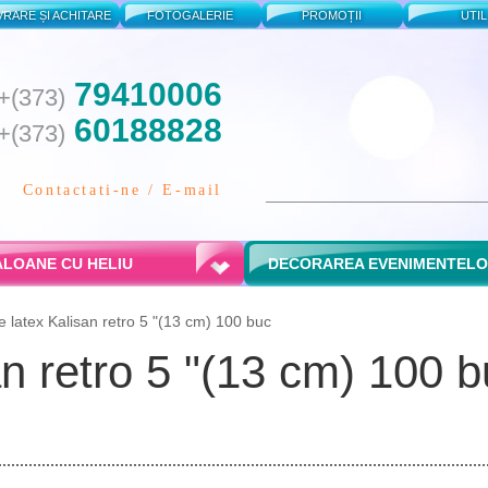
VRARE ȘI ACHITARE
FOTOGALERIE
PROMOȚII
UTIL
79410006
+(373)
60188828
+(373)
Contactati-ne / E-mail
LOANE CU HELIU
DECORAREA EVENIMENTEL
 latex Kalisan retro 5 "(13 cm) 100 buc
n retro 5 "(13 cm) 100 