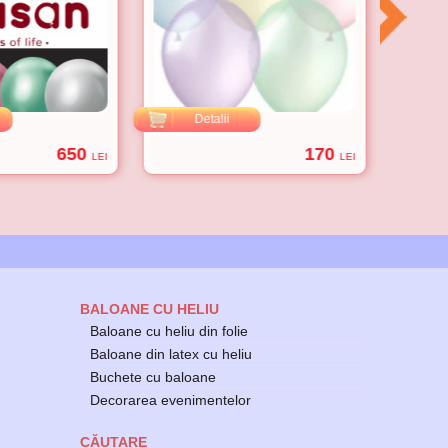
Detalii
D
650
170
LEI
LEI
BALOANE CU HELIU
Baloane cu heliu din folie
Baloane din latex cu heliu
Buchete cu baloane
Decorarea evenimentelor
CĂUTARE