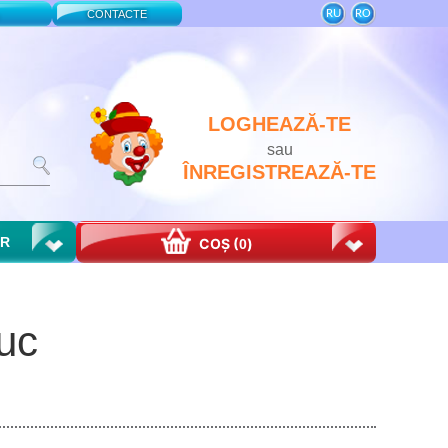
RU
RO
CONTACTE
LOGHEAZĂ-TE
sau
ÎNREGISTREAZĂ-TE
OR
COȘ (
)
0
buc