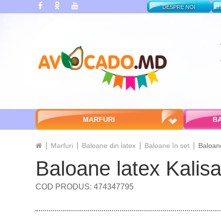
DESPRE NOI
LI
MARFURI
BA
Marfuri
Baloane din latex
Baloane în set
Baloane
Baloane latex Kalisa
COD PRODUS: 474347795