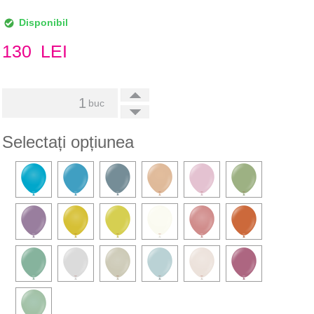
Disponibil
130
LEI
+
buc
-
Selectați opțiunea