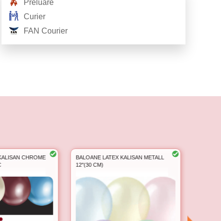
Preluare
Curier
FAN Courier
KALISAN CHROME
BALOANE LATEX KALISAN METALL
BALOANE
12''(30 CM)
MACARON