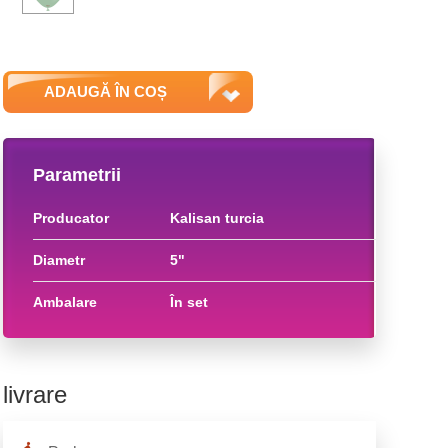
ADAUGĂ ÎN COȘ
Parametrii
producator
kalisan turcia
diametr
5"
ambalare
în set
livrare