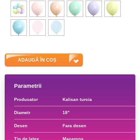
ADAUGĂ ÎN COȘ
Parametrii
producator
kalisan turcia
diametr
18"
desen
fara desen
tip de latex
macarons