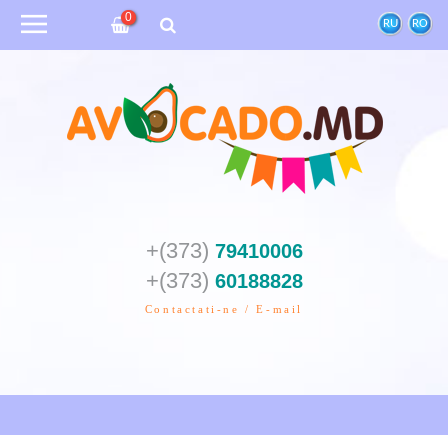
0
RU
RO
+(373)
79410006
+(373)
60188828
Contactati-ne / E-mail