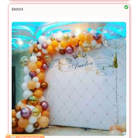
БК0024