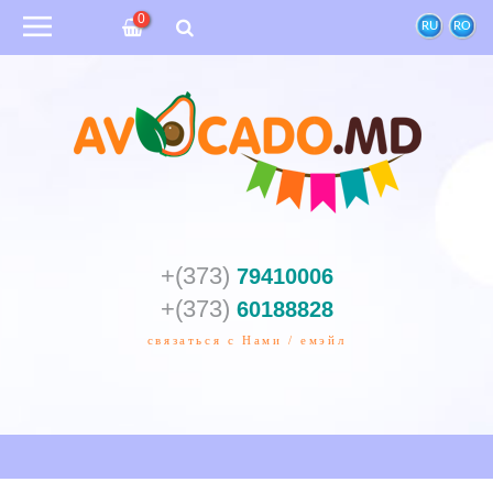
0
RU
RO
+(373)
79410006
+(373)
60188828
связаться с Нами / емэйл