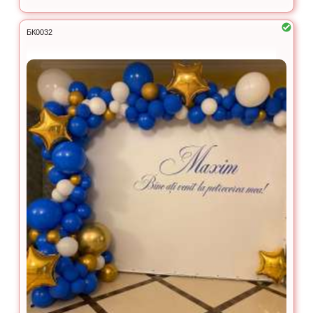
БК0032