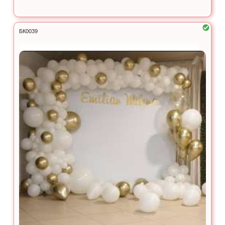
БК0039