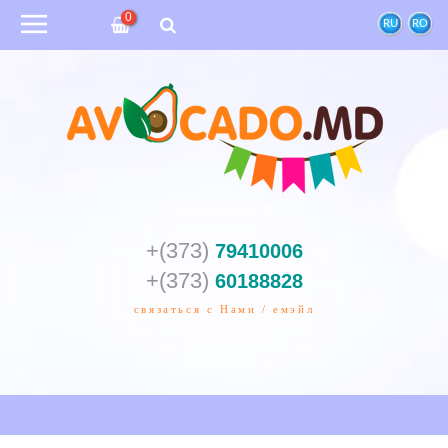
0
RU
RO
+(373)
79410006
+(373)
60188828
связаться с Нами / емэйл