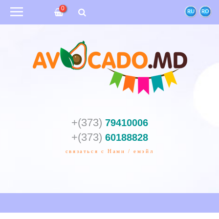
0
RU
RO
+(373)
79410006
+(373)
60188828
связаться с Нами / емэйл