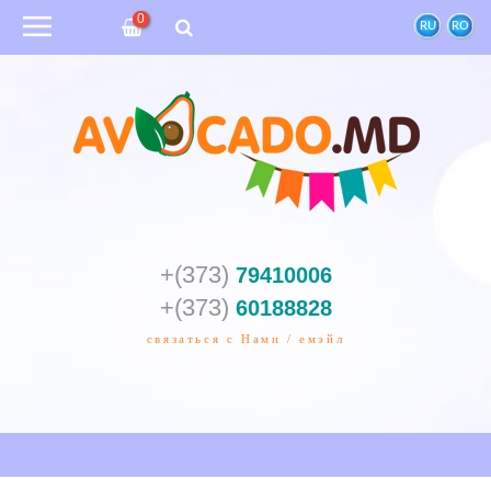
0
RU
RO
+(373)
79410006
+(373)
60188828
связаться с Нами / емэйл