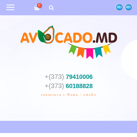
0
RU
RO
+(373)
79410006
+(373)
60188828
связаться с Нами / емэйл