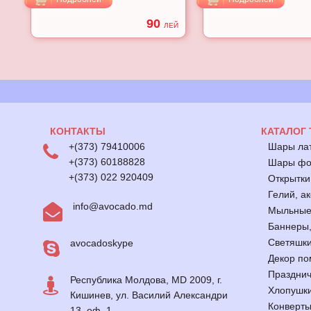
90
ЕЙ
ЛЕЙ
КОНТАКТЫ
КАТАЛОГ
+(373) 79410006
Шары ла
+(373) 60188828
Шары фол
+(373) 022 920409
Открытки
Гелий, а
info@avocado.md
Мыльные
Баннеры,
Светяшк
avocadoskype
Декор по
Празднич
Республика Молдова, MD 2009, г.
Хлопушк
Кишинев, ул. Василий Александри
Конверт
13, оф. 1