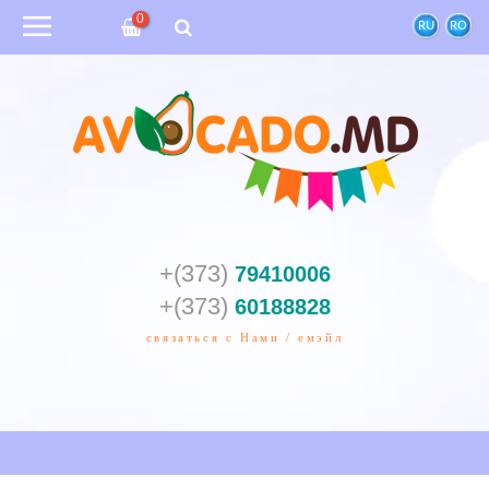
0
RU
RO
+(373)
79410006
+(373)
60188828
связаться с Нами / емэйл