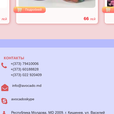
Подробней
0
66
ЛЕЙ
ЛЕЙ
КОНТАКТЫ
+(373) 79410006
+(373) 60188828
+(373) 022 920409
info@avocado.md
avocadoskype
Республика Молдова, MD 2009, г. Кишинев, ул. Василий