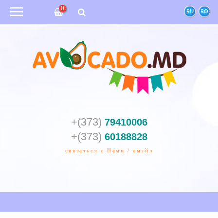
0
RU
RO
+(373)
79410006
+(373)
60188828
связаться с Нами / емэйл