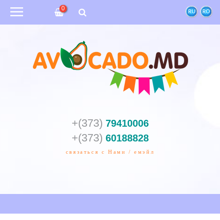
0
RU
RO
+(373)
79410006
+(373)
60188828
связаться с Нами / емэйл