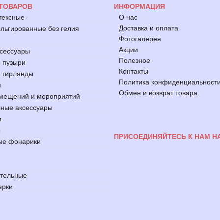
 ТОВАРОВ
ИНФОРМАЦИЯ
тексные
О нас
Доставка и оплата
ьгированные без гелия
Фотогалерея
Акции
ксессуары
Полезное
 пузыри
Контакты
 гирлянды
Политика конфиденциальност
и
Обмен и возврат товара
мещений и мероприятий
ные аксессуары
и
ы
ПРИСОЕДИНЯЙТЕСЬ К НАМ Н
ые фонарики
ительные
ерки