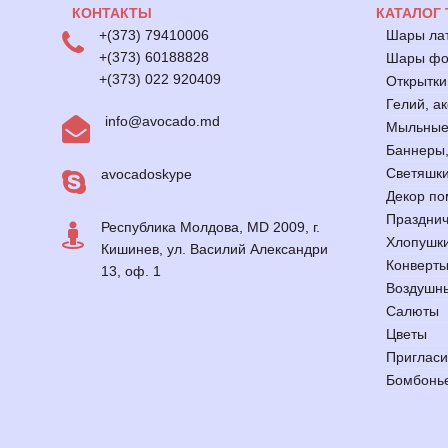
КОНТАКТЫ
КАТАЛОГ
+(373) 79410006
Шары ла
+(373) 60188828
Шары фол
+(373) 022 920409
Открытки
Гелий, а
info@avocado.md
Мыльные
Баннеры,
Светяшк
avocadoskype
Декор по
Празднич
Республика Молдова, MD 2009, г.
Хлопушк
Кишинев, ул. Василий Александри
Конверт
13, оф. 1
Воздушн
Салюты
Цветы
Приглас
Бомбонь