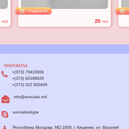
Подробней
1
25
ЛЕЙ
ЛЕЙ
КОНТАКТЫ
+(373) 79410006
+(373) 60188828
+(373) 022 920409
info@avocado.md
avocadoskype
Республика Молдова, MD 2009, г. Кишинев, ул. Василий