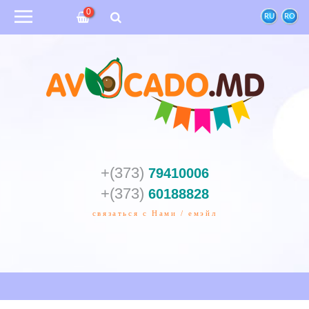
0
RU
RO
+(373)
79410006
+(373)
60188828
связаться с Нами / емэйл