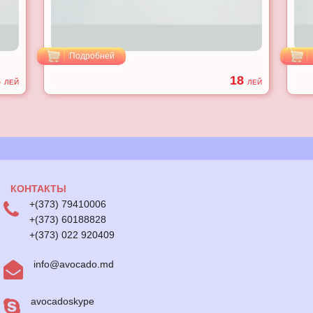
Подробней
8
18
ЛЕЙ
ЛЕЙ
КОНТАКТЫ
+(373) 79410006
+(373) 60188828
+(373) 022 920409
info@avocado.md
avocadoskype