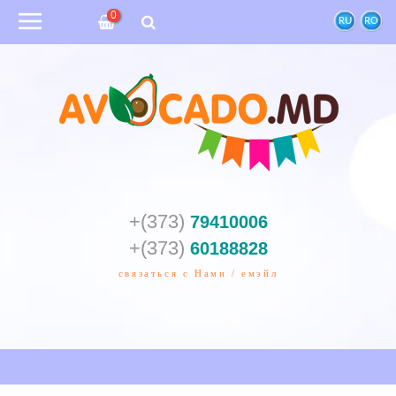
0
RU
RO
+(373)
79410006
+(373)
60188828
связаться с Нами / емэйл