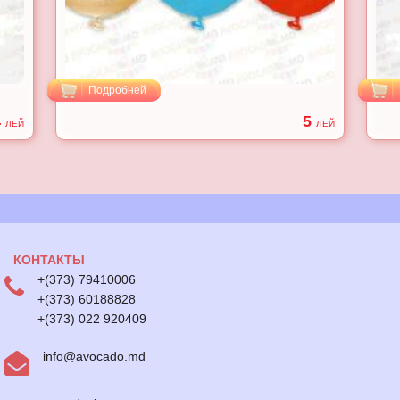
Подробней
4
5
ЛЕЙ
ЛЕЙ
КОНТАКТЫ
+(373) 79410006
+(373) 60188828
+(373) 022 920409
info@avocado.md