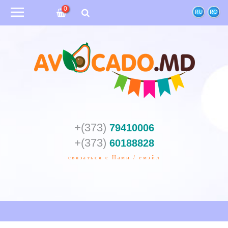
0
RU
RO
+(373)
79410006
+(373)
60188828
связаться с Нами / емэйл