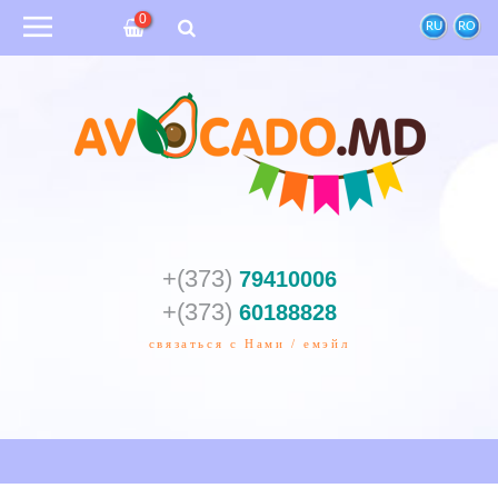
0
RU
RO
+(373)
79410006
+(373)
60188828
связаться с Нами / емэйл