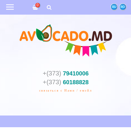
0
RU
RO
+(373)
79410006
+(373)
60188828
связаться с Нами / емэйл