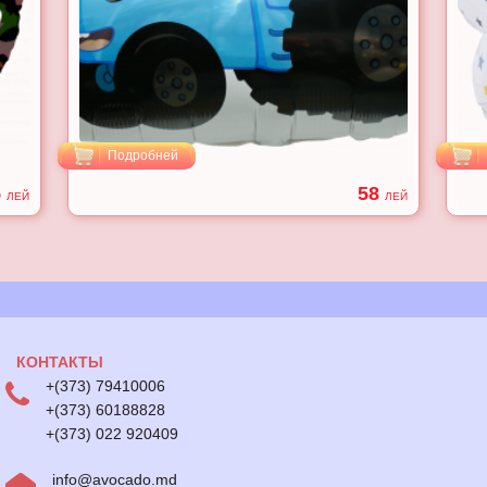
Подробней
5
58
ЛЕЙ
ЛЕЙ
КОНТАКТЫ
+(373) 79410006
+(373) 60188828
+(373) 022 920409
info@avocado.md