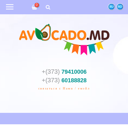
0
RU
RO
+(373)
79410006
+(373)
60188828
связаться с Нами / емэйл