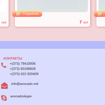
Подробней
7
7
ЛЕЙ
ЛЕЙ
КОНТАКТЫ
+(373) 79410006
+(373) 60188828
+(373) 022 920409
info@avocado.md
avocadoskype