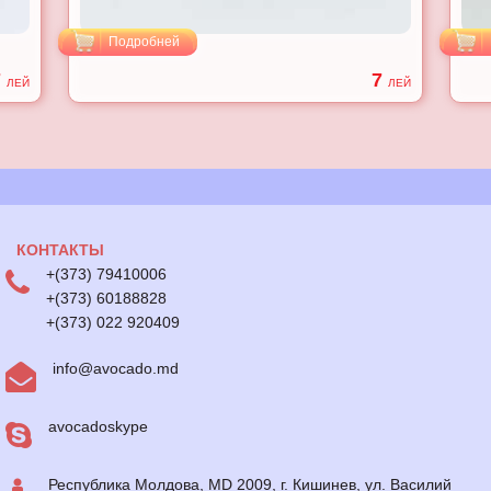
Подробней
7
7
ЛЕЙ
ЛЕЙ
КОНТАКТЫ
+(373) 79410006
+(373) 60188828
+(373) 022 920409
info@avocado.md
avocadoskype
Республика Молдова, MD 2009, г. Кишинев, ул. Василий