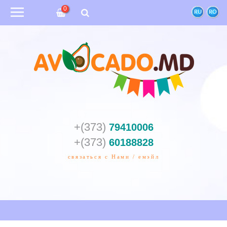
0
RU
RO
+(373)
79410006
+(373)
60188828
связаться с Нами / емэйл