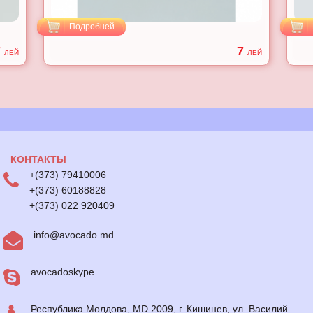
Подробней
7
7
ЛЕЙ
ЛЕЙ
КОНТАКТЫ
+(373) 79410006
+(373) 60188828
+(373) 022 920409
info@avocado.md
avocadoskype
Республика Молдова, MD 2009, г. Кишинев, ул. Василий