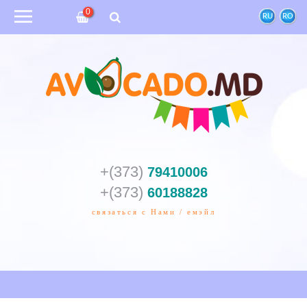
0
RU
RO
+(373)
79410006
+(373)
60188828
связаться с Нами / емэйл